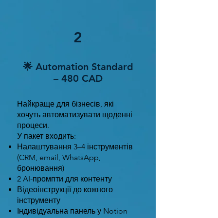
2
🌟 Automation Standard
– 480 CAD
Найкраще для бізнесів, які
хочуть автоматизувати щоденні
процеси.
У пакет входить:
Налаштування 3–4 інструментів
(CRM, email, WhatsApp,
бронювання)
2 AI-промпти для контенту
Відеоінструкції до кожного
інструменту
Індивідуальна панель у Notion