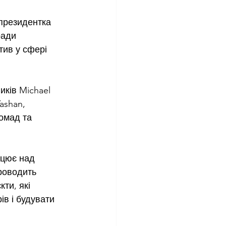
президентка 
ради 
тив у сфері 
иків Michael 
ashan, 
омад та 
ацює над 
роводить 
ти, які 
в і будувати 