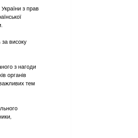
України з прав 
аїнської 
и.
 за високу 
ного з нагоди 
ів органів 
 важливих тем 
льного 
ники, 