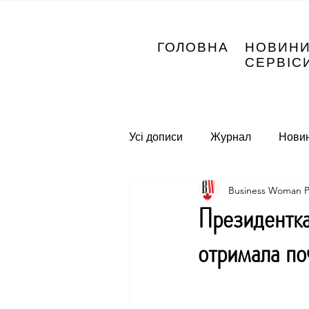
ГОЛОВНА
НОВИН
СЕРВІС
Усі дописи
Журнал
Нови
Business Woman 
Президен
отримала поч