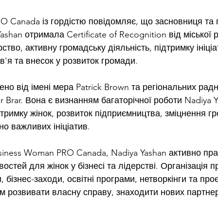
O Canada із гордістю повідомляє, що засновниця та 
Yashan отримала Certificate of Recognition від міської 
ство, активну громадську діяльність, підтримку ініціа
'я та внесок у розвиток громади.
ено від імені мера Patrick Brown та регіональних радн
Kaur Brar. Вона є визнанням багаторічної роботи Nadiya Y
тримку жінок, розвиток підприємництва, зміцнення гр
но важливих ініціатив.
siness Woman PRO Canada, Nadiya Yashan активно пр
стей для жінок у бізнесі та лідерстві. Організація п
бізнес-заходи, освітні програми, нетворкінги та проєк
 розвивати власну справу, знаходити нових партнері