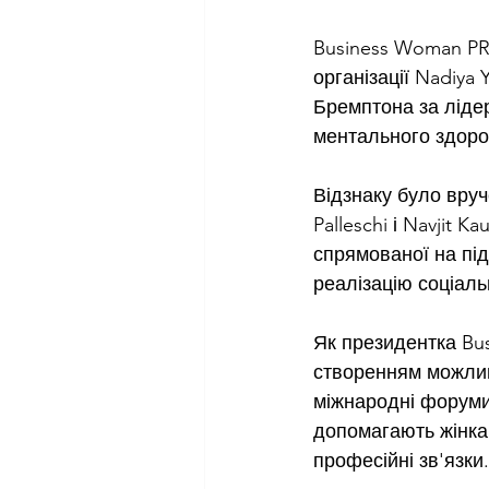
Business Woman PR
організації Nadiya 
Бремптона за лідер
ментального здоров
Відзнаку було вруч
Palleschi і Navjit 
спрямованої на під
реалізацію соціаль
Як президентка Bu
створенням можливо
міжнародні форуми, 
допомагають жінкам
професійні зв'язки.