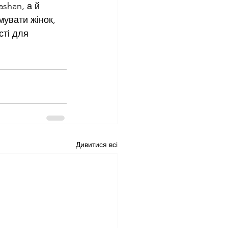
shan, а й 
увати жінок, 
ті для 
Дивитися всі