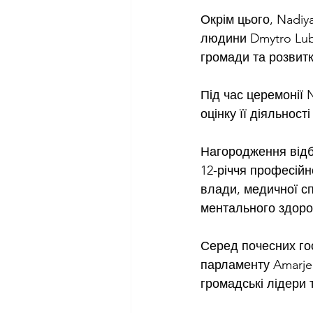
Окрім цього, Nadiy
людини Dmytro Lubi
громади та розвитк
Під час церемонії 
оцінку її діяльност
Нагородження відбу
12-річчя професійно
влади, медичної сп
ментального здоров
Серед почесних го
парламенту Amarjeet
громадські лідери 