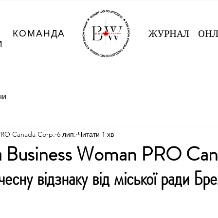
И
КОМАНДА
ЖУРНАЛ
ОНЛ
И
ни
PRO Canada Corp.
6 лип.
Читати 1 хв
тка Business Woman PRO Can
есну відзнаку від міської ради Бр