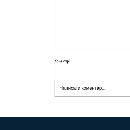
Коментарі
Написати коментар...
Дві представниці Business Woman
PRO Canada відзначені
престижними нагородами EWB
Impact List 2026