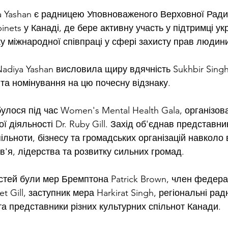
a Yashan є радницею Уповноваженого Верховної Ради 
nets у Канаді, де бере активну участь у підтримці укр
у міжнародної співпраці у сфері захисту прав людин
Nadiya Yashan висловила щиру вдячність Sukhbir Singh
і та номінування на цю почесну відзнаку.
лося під час Women's Mental Health Gala, організова
ї діяльності Dr. Ruby Gill. Захід об'єднав представник
ільноти, бізнесу та громадських організацій навколо
'я, лідерства та розвитку сильних громад.
стей були мер Бремптона Patrick Brown, член федера
 Gill, заступник мера Harkirat Singh, регіональні рад
та представники різних культурних спільнот Канади.