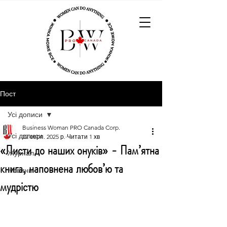
Пост
Усі дописи
Business Woman PRO Canada Corp.
Усі дописи
22 серп. 2025 р.
Читати 1 хв
«Листи до наших онуків» - Пам’ятна
Журнал
книга, наповнена любов’ю та
Новини
мудрістю